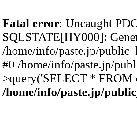
Fatal error
: Uncaught PDO
SQLSTATE[HY000]: General 
/home/info/paste.jp/public_
#0 /home/info/paste.jp/pub
>query('SELECT * FROM d.
/home/info/paste.jp/publi