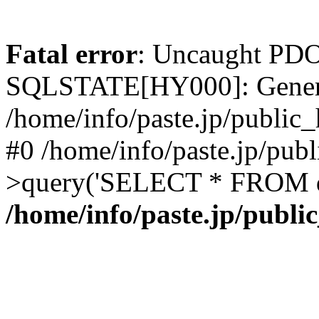
Fatal error
: Uncaught PDO
SQLSTATE[HY000]: General 
/home/info/paste.jp/public_
#0 /home/info/paste.jp/pub
>query('SELECT * FROM d.
/home/info/paste.jp/publi